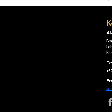
K
A
Ba
Leb
Ka
Te
+6
Em
se