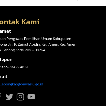
ontak Kami
lamat
dan Pengawas Pemilihan Umum Kabupaten
ong Jln. P. Zainul Abidin, Kel. Amen, Kec Amen,
b. Lebong Kode Pos – 39264.
lepon
2822-7847-4819
ail
t.lebongkab@bawaslu.go.id