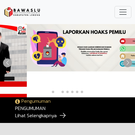
Lompat ke isi utama
Pengumuman
PENGUMUMAN
Lihat Selengkapnya