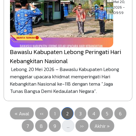
Mei 20,
2026 -
09:59
Bawaslu Kabupaten Lebong Peringati Hari
Kebangkitan Nasional
Lebong, 20 Mei 2026 – Bawaslu Kabupaten Lebong
menggelar upacara khidmat memperingati Hari
Kebangkitan Nasional ke-118 dengan tema “Jaga
Tunas Bangsa Demi Kedaulatan Negara”.
First page
Halaman sebelumnya
Pengawasan
Halaman sekarang
Pengawasan
Pengawasan
Pengawasan
Pengaw
« Awal
‹‹
1
2
3
4
5
6
Pengawasan
Pengawasan
Pengawasan
Halaman berikutnya
Last page
7
8
9
…
››
Akhir »